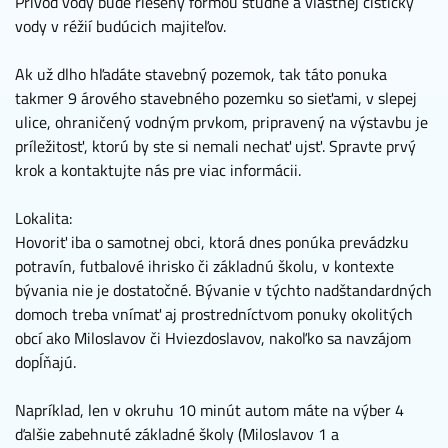
Prívod vody bude riešený formou studne a vlastnej čističky
vody v réžií budúcich majiteľov.
Ak už dlho hľadáte stavebný pozemok, tak táto ponuka
takmer 9 árového stavebného pozemku so sieťami, v slepej
ulice, ohraničený vodným prvkom, pripravený na výstavbu je
príležitosť, ktorú by ste si nemali nechať ujsť. Spravte prvý
krok a kontaktujte nás pre viac informácii.
Lokalita:
Hovoriť iba o samotnej obci, ktorá dnes ponúka prevádzku
potravín, futbalové ihrisko či základnú školu, v kontexte
bývania nie je dostatočné. Bývanie v týchto nadštandardných
domoch treba vnímať aj prostredníctvom ponuky okolitých
obcí ako Miloslavov či Hviezdoslavov, nakoľko sa navzájom
dopĺňajú.
Napríklad, len v okruhu 10 minút autom máte na výber 4
ďalšie zabehnuté základné školy (Miloslavov 1 a