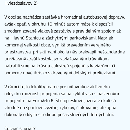
Hviezdoslavov 2).
V obci sa nachádza zastávka hromadnej autobusovej dopravy,
avšak opäť, v okruhu 10 minút autom máte k dispozícii
zmodernizované vlakové zastávky s pravidelným spojom až
na Hlavnú Stanicu a záchytnými parkoviskami. Napriek
komornej veľkosti obce, vyniká prevedením verejného
priestranstva, pri skúmaní okolia nás prekvapil neštandardne
udržiavaný areál kostola so zavlažovaným trávnikom,
natrafili sme na krásnu cukráreň spojenú s kaviarňou, či
pomerne nové ihrisko s drevenými detskými preliezkami.
V rámci tejto lokality máme pre milovníkov aktívneho
oddychu možnosť pripojenia sa na cyklotrasu s následným
pripojením na EuroVelo 6. Štrkopieskové jazerá v okolí sú
vhodné na športové vyžitie, rybolov, člnkovanie, ale aj na
dokonalý oddych s rodinou počas slnečných letných dní.
Čo viac si priať?