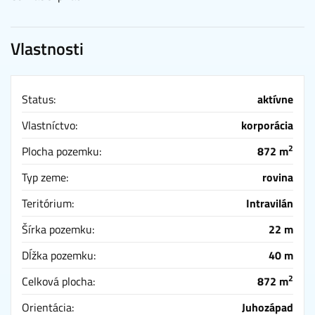
Vlastnosti
Status:
aktívne
Vlastníctvo:
korporácia
2
Plocha pozemku:
872 m
Typ zeme:
rovina
Teritórium:
Intravilán
Šírka pozemku:
22 m
Dĺžka pozemku:
40 m
2
Celková plocha:
872 m
Orientácia:
Juhozápad