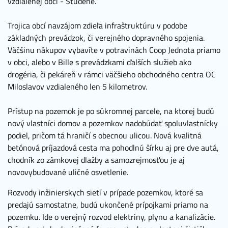
vzdialenej obci - Studené.
Trojica obcí navzájom zdieľa infraštruktúru v podobe
základných prevádzok, či verejného dopravného spojenia.
Väčšinu nákupov vybavíte v potravinách Coop Jednota priamo
v obci, alebo v Bille s prevádzkami ďalších služieb ako
drogéria, či pekáreň v rámci väčšieho obchodného centra OC
Miloslavov vzdialeného len 5 kilometrov.
Prístup na pozemok je po súkromnej parcele, na ktorej budú
nový vlastníci domov a pozemkov nadobúdať spoluvlastnícky
podiel, pričom tá hraničí s obecnou ulicou. Nová kvalitná
betónová príjazdová cesta ma pohodlnú šírku aj pre dve autá,
chodník zo zámkovej dlažby a samozrejmosťou je aj
novovybudované uličné osvetlenie.
Rozvody inžinierskych sietí v prípade pozemkov, ktoré sa
predajú samostatne, budú ukončené prípojkami priamo na
pozemku. Ide o verejný rozvod elektriny, plynu a kanalizácie.