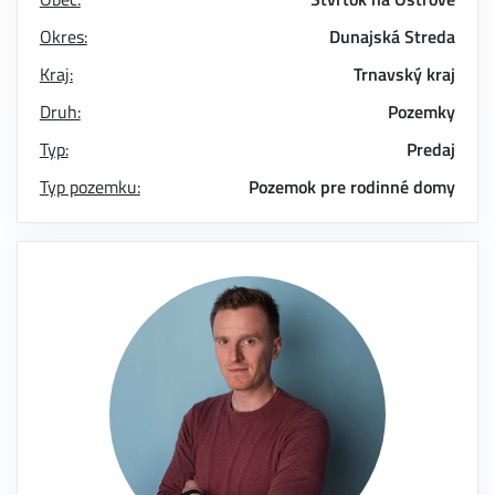
Okres:
Dunajská Streda
Kraj:
Trnavský kraj
Druh:
Pozemky
Typ:
Predaj
Typ pozemku:
Pozemok pre rodinné domy