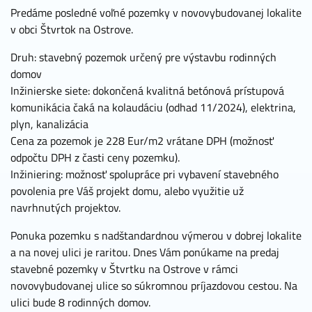
Predáme posledné voľné pozemky v novovybudovanej lokalite
v obci Štvrtok na Ostrove.
Druh: stavebný pozemok určený pre výstavbu rodinných
domov
Inžinierske siete: dokončená kvalitná betónová prístupová
komunikácia čaká na kolaudáciu (odhad 11/2024), elektrina,
plyn, kanalizácia
Cena za pozemok je 228 Eur/m2 vrátane DPH (možnosť
odpočtu DPH z časti ceny pozemku).
Inžiniering: možnosť spolupráce pri vybavení stavebného
povolenia pre Váš projekt domu, alebo využitie už
navrhnutých projektov.
Ponuka pozemku s nadštandardnou výmerou v dobrej lokalite
a na novej ulici je raritou. Dnes Vám ponúkame na predaj
stavebné pozemky v Štvrtku na Ostrove v rámci
novovybudovanej ulice so súkromnou príjazdovou cestou. Na
ulici bude 8 rodinných domov.