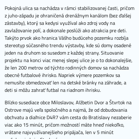
Pokojná ulica sa nachádza v rámci stabilizovanej časti, pričom
z juho-západu je ohraničená drenážnym kanálom (bez ďalšej
zástavby), ktorý sa kedysi využíval ako zdroj vody na
zavlažovanie polí, a dokonale poslúži ako atrakcia pre deti.
Takýto prvok ako hranica Vášho budúceho pozemku rozbíja
stereotyp súčasného trendu výstavby, kde sú domy osadené
jeden na druhom so susedom z každej strany. Situovanie
projektu na konci viac menej slepej ulice je o to dokonalejšie,
že len 200 metrov od týchto rodinných domov sa nachádza
obecné futbalové ihrisko. Napriek výmere pozemkov sa
nemusíte obmedzovať len na detské bránky na záhrade, a
deti si môžu zahrať futbal na riadnom ihrisku.
Blízko susediace obce Miloslavov, Alžbetin Dvor a Štvrtok na
Ostrove majú veľa spoločného a najmä, že od dobudovania
obchvatu a diaľnice D4R7 vám cesta do Bratislavy nezaberie
viac ako 15 minút, pričom možností máte hneď niekoľko,
vrátane najvyužívanejšieho pripájača, len v 5 minút