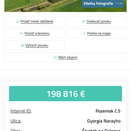
Všetky fotografie
Pridať medzi obľúbené
Sledovať ponuku
Poslať známemu
Poloha na mape
Vytlačiť ponuku
Mám záujem
198 816 €
Interné ID:
Pozemok č.5
Ulica:
Gyorgia Narayho
Obec:
Štvrtok na Ostrove