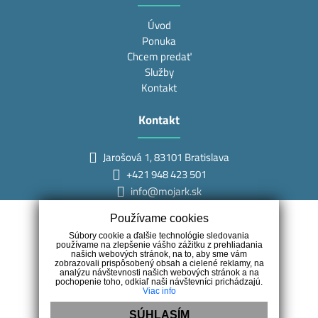
Úvod
Ponuka
Chcem predať
Služby
Kontakt
Kontakt
Jarošová 1, 83101 Bratislava
+421 948 423 501
info@mojark.sk
Používame cookies
Súbory cookie a ďalšie technológie sledovania
používame na zlepšenie vášho zážitku z prehliadania
našich webových stránok, na to, aby sme vám
Náš tím
zobrazovali prispôsobený obsah a cielené reklamy, na
analýzu návštevnosti našich webových stránok a na
pochopenie toho, odkiaľ naši návštevníci prichádzajú.
Viac info
Ing. Miroslav Kocúr
Gabriela Macášková
SÚHLASÍM