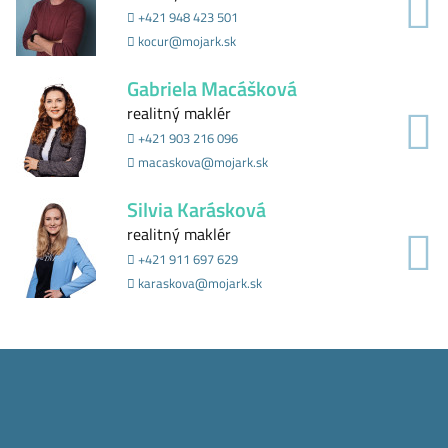
+421 948 423 501
kocur@mojark.sk
Gabriela Macášková
realitný maklér
+421 903 216 096
macaskova@mojark.sk
Silvia Karásková
realitný maklér
+421 911 697 629
karaskova@mojark.sk