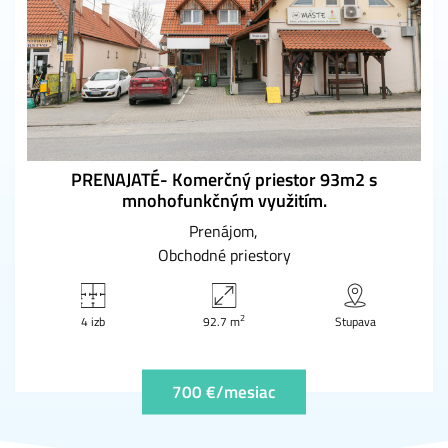
PRENAJATÉ- Komerčný priestor 93m2 s
mnohofunkčným využitím.
Prenájom
Obchodné priestory
2
4 izb
92.7 m
Stupava
700 €/mesiac