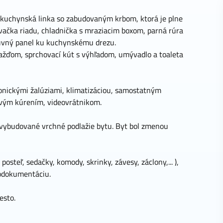
 kuchynská linka so zabudovaným krbom, ktorá je plne
vačka riadu, chladnička s mraziacim boxom, parná rúra
suvný panel ku kuchynskému drezu.
dažďom, sprchovací kút s výhľadom, umývadlo a toaleta
onickými žalúziami, klimatizáciou, samostatným
vým kúrením, videovrátnikom.
vybudované vrchné podlažie bytu. Byt bol zmenou
osteľ, sedačky, komody, skrinky, závesy, záclony,... ),
todokumentáciu.
esto.