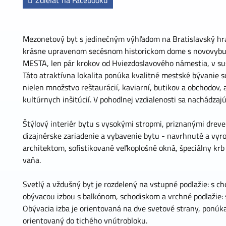
Zdieľať na Facebooku
Mezonetový byt s jedinečným výhľadom na Bratislavský hr
krásne upravenom secésnom historickom dome s novovy
MESTA, len pár krokov od Hviezdoslavového námestia, v sus
Táto atraktívna lokalita ponúka kvalitné mestské bývanie s
nielen množstvo reštaurácií, kaviarní, butikov a obchodov, 
kultúrnych inšitúcií. V pohodlnej vzdialenosti sa nachádzaj
Štýlový interiér bytu s vysokými stropmi, priznanými dre
dizajnérske zariadenie a vybavenie bytu - navrhnuté a v
architektom, sofistikované veľkoplošné okná, špeciálny krb
vaňa.
Svetlý a vždušný byt je rozdelený na vstupné podlažie: s c
obývacou izbou s balkónom, schodiskom a vrchné podlažie: s
Obývacia izba je orientovaná na dve svetové strany, ponúka
orientovaný do tichého vnútrobloku.