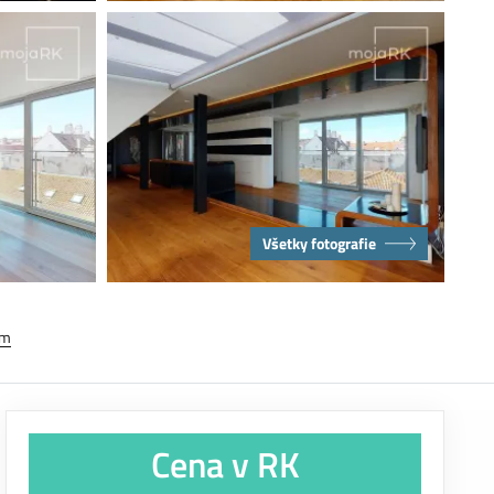
Všetky fotografie
em
Cena v RK