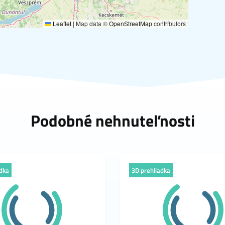
Leaflet
|
Map data ©
OpenStreetMap
contributors
Podobné nehnuteľnosti
adka
3D prehliadka