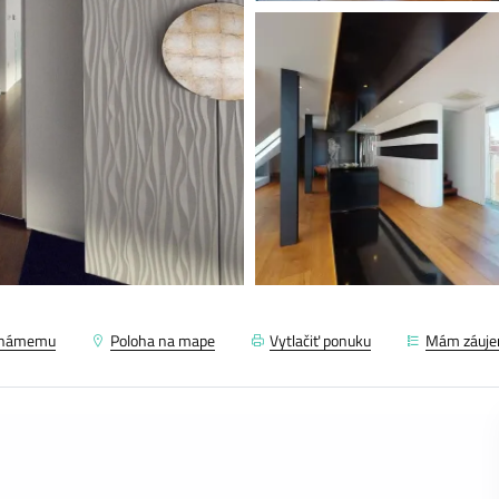
známemu
Poloha na mape
Vytlačiť ponuku
Mám záuj