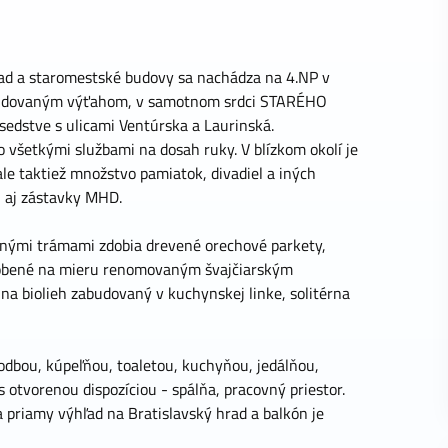
ad a staromestské budovy sa nachádza na 4.NP v
budovaným výťahom, v samotnom srdci STARÉHO
edstve s ulicami Ventúrska a Laurinská.
o všetkými službami na dosah ruky. V blízkom okolí je
ale taktiež množstvo pamiatok, divadiel a iných
ú aj zástavky MHD.
venými trámami zdobia drevené orechové parkety,
yrobené na mieru renomovaným švajčiarským
 na biolieh zabudovaný v kuchynskej linke, solitérna
hodbou, kúpeľňou, toaletou, kuchyňou, jedálňou,
 otvorenou dispozíciou - spálňa, pracovný priestor.
 priamy výhľad na Bratislavský hrad a balkón je