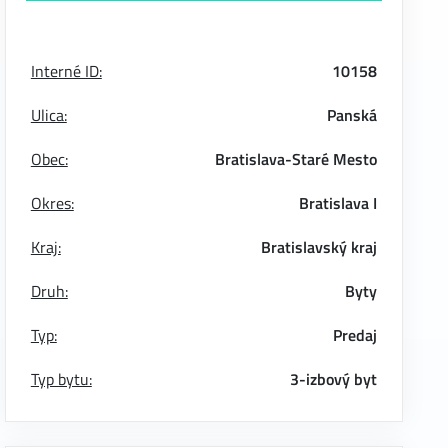
Interné ID:
10158
Ulica:
Panská
Obec:
Bratislava-Staré Mesto
Okres:
Bratislava I
Kraj:
Bratislavský kraj
Druh:
Byty
Typ:
Predaj
Typ bytu:
3-izbový byt