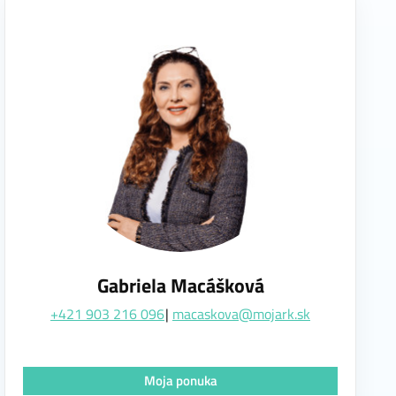
Gabriela Macášková
+421 903 216 096
macaskova@mojark.sk
Moja ponuka