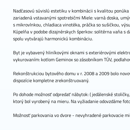
Nadčasovú súvislú estetiku v kombinácii s kvalitou ponúka
zariadená vstavanými spotrebičmi Miele: varná doska, umý
s mikrovlnkou, chladiaca vinotéka, práčka so sušičkou, vý
Kúpelňa v podobe dizajnérskych šperkov: solitérna vaňa s 
spolu vytvárajú harmonickú kombináciu.
Byt je vybavený hliníkovými oknami s exteriérovými elektr
vykurovaním: kotlom Geminox so zásobníkom TÚV, podlaho
Rekonštrukciou bytového domu v r. 2008 a 2009 bolo novo
dispozície kompletne zrekonštruovaný.
Po dohode možnosť odpredať nábytok: ( jedálenské stoličky, p
ktorý bol vyrobený na mieru. Na vyžiadanie odovzdáme fo
Možnosť parkovania vo dvore - nevyhradené parkovacie mi