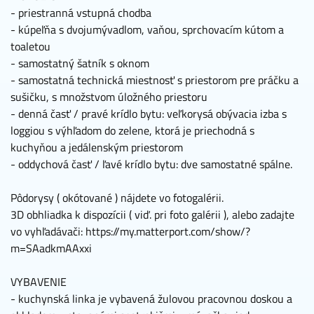
- priestranná vstupná chodba
- kúpeľňa s dvojumývadlom, vaňou, sprchovacím kútom a
toaletou
- samostatný šatník s oknom
- samostatná technická miestnosť s priestorom pre práčku a
sušičku, s množstvom úložného priestoru
- denná časť / pravé krídlo bytu: veľkorysá obývacia izba s
loggiou s výhľadom do zelene, ktorá je priechodná s
kuchyňou a jedálenským priestorom
- oddychová časť / ľavé krídlo bytu: dve samostatné spálne.
Pôdorysy ( okótované ) nájdete vo fotogalérii.
3D obhliadka k dispozícii ( viď. pri foto galérii ), alebo zadajte
vo vyhľadávači: https://my.matterport.com/show/?
m=SAadkmAAxxi
VYBAVENIE
- kuchynská linka je vybavená žulovou pracovnou doskou a