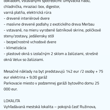
obkladom, vstavanými spotrebičmi: umývačka riadu,
chladnička, mraziaci box, digestor,
varná platňa, elektrická rúra
- drevené interiérové dvere
- masívne drevené podlahy z exotického dreva Merbau
- vstavané, na mieru vyrobené šatníkové skrine, poličkové
steny/zostavy, jedálensky stôl
- bezpečnostné vchodové dvere
- klimatizácia
- plastové okná s izolačným 2 sklom a žalúziami, strešné
okná Velux so žalúziami.
Mesačné náklady na byt predstavujú 142 eur /2 osoby + 75
eur elektrina + 9,00 garáž
Parkovacie miesto v podzemnej garáži bytového domu 25
000 eur.
LOKALITA
Vyhľadávaná mestská lokalita – pokojná časť Ružinova,