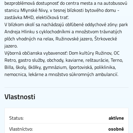
bezproblémová dostupnosť do centra mesta a na autobusovú
stanicu Mlynské Nivy, v tesnej blízkosti bytového domu -
zastávka MHD, elektičková trať.
V blízkom okolí sa nachádzajú obľúbené oddychové zóny: park
Andreja Hlinku s cyklochodníkmi a množstvom trávnatých
plôch vhodných na relax, Ružinovské jazero, Štrkovecké
jazero.
Výborná občianska vybavenosť: Dom kultúry Ružinov, OC
Retro, gastro služby, obchody, kaviarne, reštaurácie, Terno,
Billa, školy, škôlky, gymnázium, športoviská, poliklinika,
nemocnica, lekárne a množstvo súkromných ambulancií.
Vlastnosti
Status:
aktívne
Vlastníctvo:
osobné