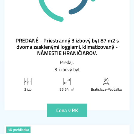
PREDANÉ - Priestranný 3 izbový byt 87 m2 s
dvoma zasklenými loggiami, klimatizovaný -
NÁMESTIE HRANIČIAROV.
Predaj
3-izbový byt
2
3 izb
85.54 m
Bratislava-Petržalka
Cena v RK
3D prehliadka