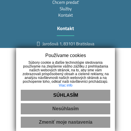
Chcem predať
Služby
Kontakt
Kontakt
Jarošová 1, 83101 Bratislava
+421 948 423 501
Používame cookies
info@mojark.sk
Súbory cookie a ďalšie technológie sledovania
používame na zlepšenie vášho zážitku z prehliadania
našich webových stránok, na to, aby sme vám
zobrazovali prispôsobený obsah a cielené reklamy, na
analýzu návštevnosti našich webových stránok a na
pochopenie toho, odkiaľ naši návštevníci prichádzajú.
Viac info
Náš tím
SÚHLASÍM
Ing. Miroslav Kocúr
Nesúhlasím
Gabriela Macášková
Silvia Karásková
Zmeniť moje nastavenia