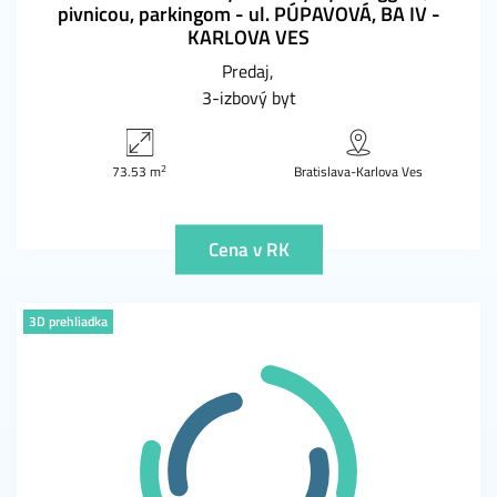
pivnicou, parkingom - ul. PÚPAVOVÁ, BA IV -
KARLOVA VES
Predaj
3-izbový byt
2
73.53 m
Bratislava-Karlova Ves
Cena v RK
3D prehliadka