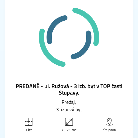
PREDANÉ - ul. Ružová - 3 izb. byt v TOP časti
Stupavy.
Predaj
3-izbový byt
2
3 izb
73.21 m
Stupava