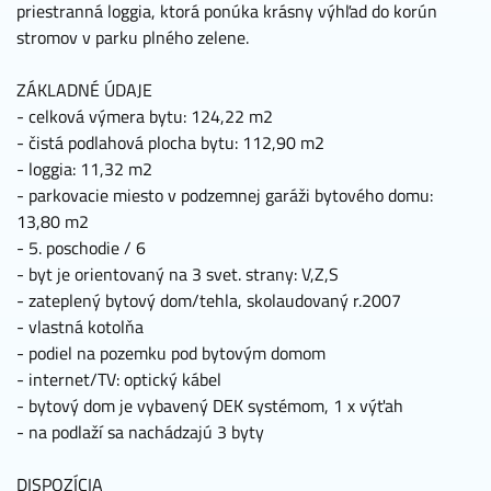
priestranná loggia, ktorá ponúka krásny výhľad do korún
stromov v parku plného zelene.
ZÁKLADNÉ ÚDAJE
- celková výmera bytu: 124,22 m2
- čistá podlahová plocha bytu: 112,90 m2
- loggia: 11,32 m2
- parkovacie miesto v podzemnej garáži bytového domu:
13,80 m2
- 5. poschodie / 6
- byt je orientovaný na 3 svet. strany: V,Z,S
- zateplený bytový dom/tehla, skolaudovaný r.2007
- vlastná kotolňa
- podiel na pozemku pod bytovým domom
- internet/TV: optický kábel
- bytový dom je vybavený DEK systémom, 1 x výťah
- na podlaží sa nachádzajú 3 byty
DISPOZÍCIA