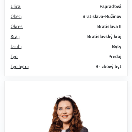
Ulica:
Papraďová
Obec:
Bratislava-Ružinov
Okres:
Bratislava II
Kraj:
Bratislavský kraj
Druh:
Byty
Typ:
Predaj
Typ bytu:
3-izbový byt