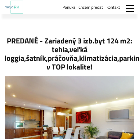
Ponuka
Chcem predať
Kontakt
PREDANÉ - Zariadený 3 izb.byt 124 m2:
tehla,veľká
loggia,šatník,práčovňa,klimatizácia,parki
v TOP lokalite!