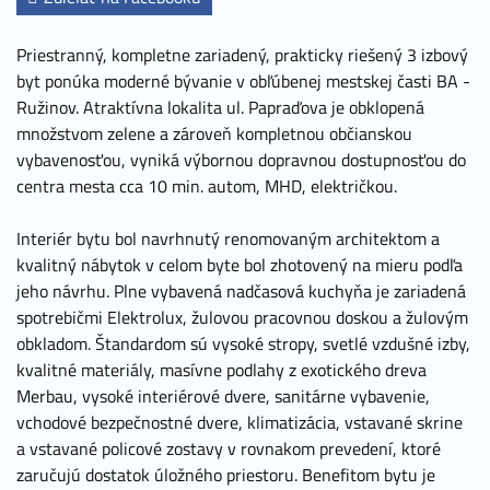
Priestranný, kompletne zariadený, prakticky riešený 3 izbový
byt ponúka moderné bývanie v obľúbenej mestskej časti BA -
Ružinov. Atraktívna lokalita ul. Papraďova je obklopená
množstvom zelene a zároveň kompletnou občianskou
vybavenosťou, vyniká výbornou dopravnou dostupnosťou do
centra mesta cca 10 min. autom, MHD, električkou.
Interiér bytu bol navrhnutý renomovaným architektom a
kvalitný nábytok v celom byte bol zhotovený na mieru podľa
jeho návrhu. Plne vybavená nadčasová kuchyňa je zariadená
spotrebičmi Elektrolux, žulovou pracovnou doskou a žulovým
obkladom. Štandardom sú vysoké stropy, svetlé vzdušné izby,
kvalitné materiály, masívne podlahy z exotického dreva
Merbau, vysoké interiérové dvere, sanitárne vybavenie,
vchodové bezpečnostné dvere, klimatizácia, vstavané skrine
a vstavané policové zostavy v rovnakom prevedení, ktoré
zaručujú dostatok úložného priestoru. Benefitom bytu je