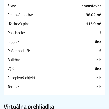
Stav:
novostavba
2
Celková plocha:
138.02 m
2
Úžitková plocha:
112.9 m
Poschodie:
5
Loggia:
áno
Počet podlaží:
6
Balkón:
nie
Výťah:
áno
Zateplený objekt:
nie
Terasa:
nie
Virtuálna prehliadka