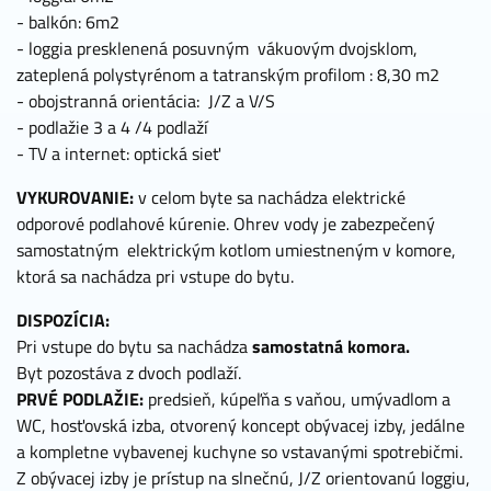
- balkón: 6m2
- loggia presklenená posuvným vákuovým dvojsklom,
zateplená polystyrénom a tatranským profilom : 8,30 m2
- obojstranná orientácia: J/Z a V/S
- podlažie 3 a 4 /4 podlaží
- TV a internet: optická sieť
VYKUROVANIE:
v celom byte sa nachádza elektrické
odporové podlahové kúrenie. Ohrev vody je zabezpečený
samostatným elektrickým kotlom umiestneným v komore,
ktorá sa nachádza pri vstupe do bytu.
DISPOZÍCIA:
Pri vstupe do bytu sa nachádza
samostatná komora.
Byt pozostáva z dvoch podlaží.
PRVÉ PODLAŽIE:
predsieň, kúpeľňa s vaňou, umývadlom a
WC, hosťovská izba, otvorený koncept obývacej izby, jedálne
a kompletne vybavenej kuchyne so vstavanými spotrebičmi.
Z obývacej izby je prístup na slnečnú, J/Z orientovanú loggiu,