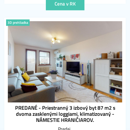
Cena v RK
3D prehliadka
PREDANÉ - Priestranný 3 izbový byt 87 m2 s
dvoma zasklenými loggiami, klimatizovaný -
NÁMESTIE HRANIČIAROV.
Predaj