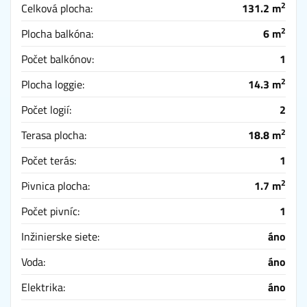
2
Celková plocha:
131.2 m
2
Plocha balkóna:
6 m
Počet balkónov:
1
2
Plocha loggie:
14.3 m
Počet logií:
2
2
Terasa plocha:
18.8 m
Počet terás:
1
2
Pivnica plocha:
1.7 m
Počet pivníc:
1
Inžinierske siete:
áno
Voda:
áno
Elektrika:
áno