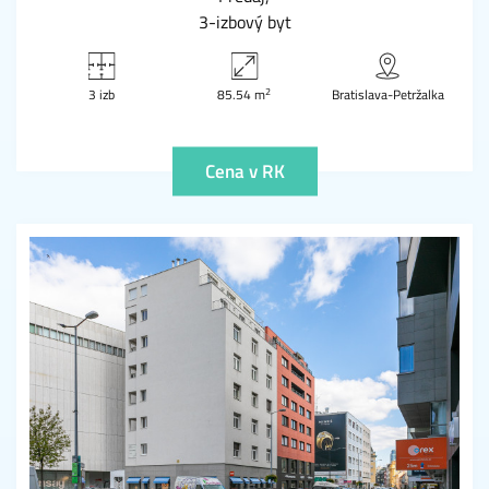
3-izbový byt
2
3 izb
85.54 m
Bratislava-Petržalka
Cena v RK