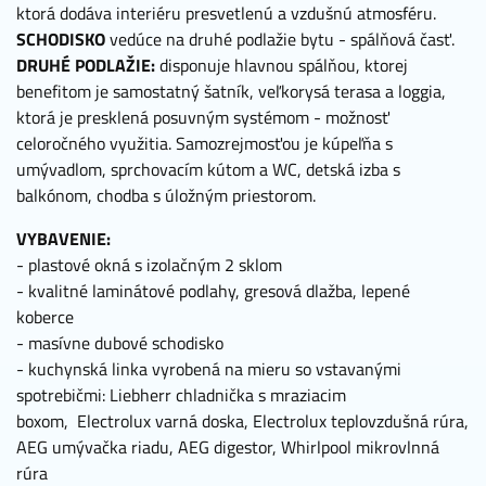
ktorá dodáva interiéru presvetlenú a vzdušnú atmosféru.
SCHODISKO
vedúce na druhé podlažie bytu - spálňová časť.
DRUHÉ PODLAŽIE:
disponuje hlavnou spálňou, ktorej
benefitom je samostatný šatník, veľkorysá terasa a loggia,
ktorá je presklená posuvným systémom - možnosť
celoročného využitia. Samozrejmosťou je kúpeľňa s
umývadlom, sprchovacím kútom a WC, detská izba s
balkónom, chodba s úložným priestorom.
VYBAVENIE:
- plastové okná s izolačným 2 sklom
- kvalitné laminátové podlahy, gresová dlažba, lepené
koberce
- masívne dubové schodisko
- kuchynská linka vyrobená na mieru so vstavanými
spotrebičmi: Liebherr chladnička s mraziacim
boxom, Electrolux varná doska, Electrolux teplovzdušná rúra,
AEG umývačka riadu, AEG digestor, Whirlpool mikrovlnná
rúra