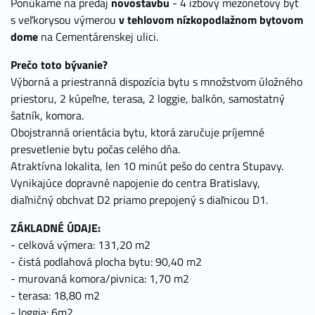
Ponúkame na predaj
novostavbu
- 4 izbový mezonetový byt
s veľkorysou výmerou
v tehlovom nízkopodlažnom bytovom
dome
na Cementárenskej ulici.
Prečo toto bývanie?
Výborná a priestranná dispozícia bytu s množstvom úložného
priestoru, 2 kúpeľne, terasa, 2 loggie, balkón, samostatný
šatník, komora.
Obojstranná orientácia bytu, ktorá zaručuje príjemné
presvetlenie bytu počas celého dňa.
Atraktívna lokalita, len 10 minút pešo do centra Stupavy.
Vynikajúce dopravné napojenie do centra Bratislavy,
diaľničný obchvat D2 priamo prepojený s diaľnicou D1.
ZÁKLADNÉ ÚDAJE:
- celková výmera: 131,20 m2
- čistá podlahová plocha bytu: 90,40 m2
- murovaná komora/pivnica: 1,70 m2
- terasa: 18,80 m2
- loggia: 6m2