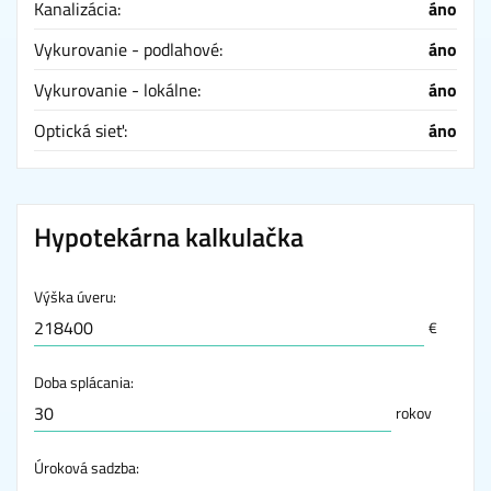
Kanalizácia:
áno
Vykurovanie - podlahové:
áno
Vykurovanie - lokálne:
áno
Optická sieť:
áno
Hypotekárna kalkulačka
Výška úveru:
€
Doba splácania:
rokov
Úroková sadzba: