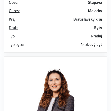
Obec:
Stupava
Okres:
Malacky
Kraj:
Bratislavský kraj
Druh:
Byty
Typ:
Predaj
Typ bytu:
4-izbový byt