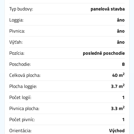
Typ budovy:
panelová stavba
Loggia:
áno
Pivnica:
áno
Výťah:
áno
Pozícia:
posledné poschodie
Poschodie:
8
2
Celková plocha:
40 m
2
Plocha loggie:
3.7 m
Počet logií:
1
2
Pivnica plocha:
3.3 m
Počet pivníc:
1
Orientácia:
Východ