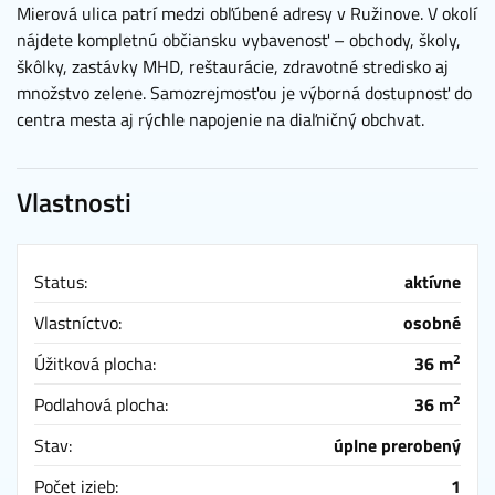
Mierová ulica patrí medzi obľúbené adresy v Ružinove. V okolí
nájdete kompletnú občiansku vybavenosť – obchody, školy,
škôlky, zastávky MHD, reštaurácie, zdravotné stredisko aj
množstvo zelene. Samozrejmosťou je výborná dostupnosť do
centra mesta aj rýchle napojenie na diaľničný obchvat.
Vlastnosti
Status:
aktívne
Vlastníctvo:
osobné
2
Úžitková plocha:
36 m
2
Podlahová plocha:
36 m
Stav:
úplne prerobený
Počet izieb:
1