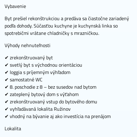
Vybavenie
Byt prešiel rekonštrukciou a predáva sa čiastočne zariadený
podľa dohody. Súčasťou kuchyne je kuchynská linka so
spotrebičmi vrátane chladničky s mrazničkou.
Výhody nehnuteľnosti
✔ zrekonštruovaný byt
✔ svetlý byt s východnou orientáciou
✔ loggia s príjemným výhľadom
✔ samostatné WC
✔ 8. poschodie z 8 – bez susedov nad bytom
✔ zateplený bytový dom s výťahom
✔ zrekonštruovaný vstup do bytového domu
✔ vyhľadávaná lokalita Ružinov
✔ vhodný na bývanie aj ako investícia na prenájom
Lokalita