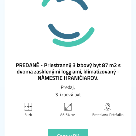
PREDANÉ - Priestranný 3 izbový byt 87 m2 s
dvoma zasklenými loggiami, klimatizovaný -
NÁMESTIE HRANIČIAROV.
Predaj
3-izbový byt
2
3 izb
85.54 m
Bratislava-Petržalka
Cena v RK