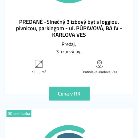
PREDANÉ -Slnečný 3 izbový byt s loggiou,
pivnicou, parkingom - ul. PÚPAVOVÁ, BA IV -
KARLOVA VES
Predaj
3-izbový byt
2
73.53 m
Bratislava-Karlova Ves
Cena v RK
3D prehliadka