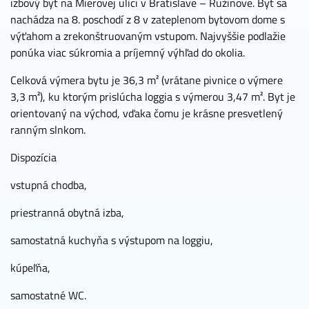
izbový byt na Mierovej ulici v Bratislave – Ružinove. Byt sa
nachádza na 8. poschodí z 8 v zateplenom bytovom dome s
výťahom a zrekonštruovaným vstupom. Najvyššie podlažie
ponúka viac súkromia a príjemný výhľad do okolia.
Celková výmera bytu je 36,3 m² (vrátane pivnice o výmere
3,3 m²), ku ktorým prislúcha loggia s výmerou 3,47 m². Byt je
orientovaný na východ, vďaka čomu je krásne presvetlený
ranným slnkom.
Dispozícia
vstupná chodba,
priestranná obytná izba,
samostatná kuchyňa s výstupom na loggiu,
kúpeľňa,
samostatné WC.