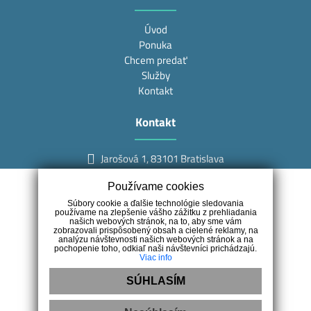
Úvod
Ponuka
Chcem predať
Služby
Kontakt
Kontakt
Jarošová 1, 83101 Bratislava
+421 948 423 501
Používame cookies
info@mojark.sk
Súbory cookie a ďalšie technológie sledovania
používame na zlepšenie vášho zážitku z prehliadania
našich webových stránok, na to, aby sme vám
zobrazovali prispôsobený obsah a cielené reklamy, na
analýzu návštevnosti našich webových stránok a na
pochopenie toho, odkiaľ naši návštevníci prichádzajú.
Viac info
Náš tím
SÚHLASÍM
Ing. Miroslav Kocúr