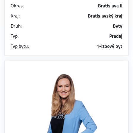
Okres:
Bratislava II
Kraj:
Bratislavský kraj
Druh:
Byty
Typ:
Predaj
Typ bytu:
1-izbový byt